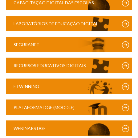
CAPACITAÇÃO DIGITAL DAS ESCOLAS
LABORATÓRIOS DE EDUCAÇÃO DIGITAL
SEGURANET
RECURSOS EDUCATIVOS DIGITAIS
ETWINNING
PLATAFORMA DGE (MOODLE)
WEBINARS DGE