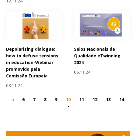
12.11.24
Depolarising dialogue:
Selos Nacionais de
how to defuse tensions
Qualidade eTwinning
in education-Webinar
2024
promovido pela
06.11.24
Comissão Europeia
08.11.24
‹
6
7
8
9
10
11
12
13
14
›