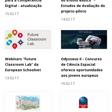
para a Competência
do Ensino Básico" -
Digital - atualização
Estudos de Avaliação do
projeto-piloto
15.02.17
14.02.17
Webinars “Future
Odysseus II - Concurso
Classroom Lab” da
de Ciência Espacial
European Schoolnet
oferece oportunidades
aos jovens europeus
13.02.17
10.02.17