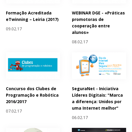
Formação Acreditada
WEBINAR DGE - «Práticas
eTwinning – Leiria (2017)
promotoras de
cooperação entre
09.02.17
alunos»
08.02.17
Concurso dos Clubes de
SeguraNet - Iniciativa
Programação e Robótica
Líderes Digitais: "Marca
2016/2017
a diferença: Unidos por
uma Internet melhor"
07.02.17
06.02.17