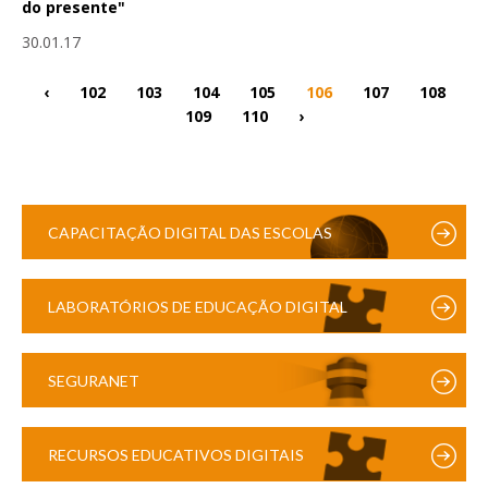
do presente"
30.01.17
‹
102
103
104
105
106
107
108
109
110
›
CAPACITAÇÃO DIGITAL DAS ESCOLAS
LABORATÓRIOS DE EDUCAÇÃO DIGITAL
SEGURANET
RECURSOS EDUCATIVOS DIGITAIS