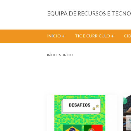
Passar para o conteúdo principal
EQUIPA DE RECURSOS E TECN
INÍCIO
TIC E CURRÍCULO
CI
INÍCIO
INÍCIO
Está aqui
Páginas