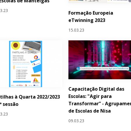
Escolas de Manteigas
03.23
Formação Europeia
eTwinning 2023
15.03.23
Capacitação Digital das
Escolas: "Agir para
tilhas à Quarta 2022/2023
Transformar” - Agrupame
.ª sessão
de Escolas de Nisa
03.23
09.03.23