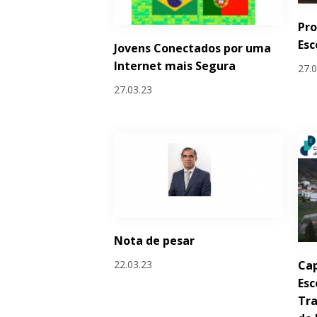
Pro
Esc
Jovens Conectados por uma
Internet mais Segura
27.
27.03.23
Nota de pesar
Cap
22.03.23
Esc
Tr