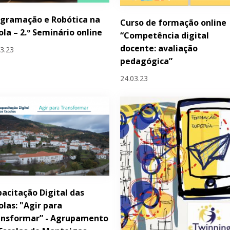
gramação e Robótica na
Curso de formação online
ola – 2.º Seminário online
“Competência digital
docente: avaliação
03.23
pedagógica”
24.03.23
acitação Digital das
olas: "Agir para
ansformar” - Agrupamento