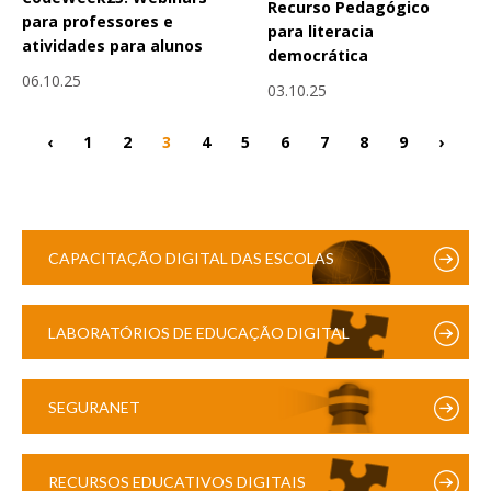
Recurso Pedagógico
para professores e
para literacia
atividades para alunos
democrática
06.10.25
03.10.25
‹
1
2
3
4
5
6
7
8
9
›
CAPACITAÇÃO DIGITAL DAS ESCOLAS
LABORATÓRIOS DE EDUCAÇÃO DIGITAL
SEGURANET
RECURSOS EDUCATIVOS DIGITAIS