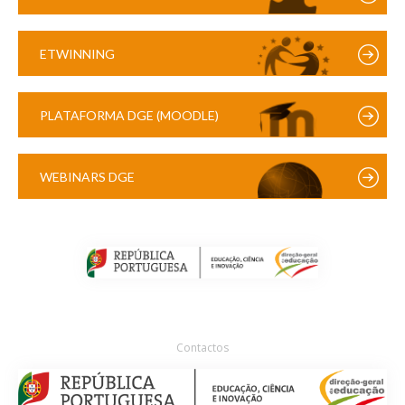
ETWINNING
PLATAFORMA DGE (MOODLE)
WEBINARS DGE
Contactos