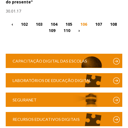
do presente"
30.01.17
‹
102
103
104
105
106
107
108
109
110
›
CAPACITAÇÃO DIGITAL DAS ESCOLAS
LABORATÓRIOS DE EDUCAÇÃO DIGITAL
SEGURANET
RECURSOS EDUCATIVOS DIGITAIS