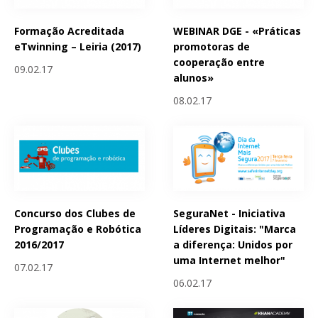
Formação Acreditada
WEBINAR DGE - «Práticas
eTwinning – Leiria (2017)
promotoras de
cooperação entre
09.02.17
alunos»
08.02.17
Concurso dos Clubes de
SeguraNet - Iniciativa
Programação e Robótica
Líderes Digitais: "Marca
2016/2017
a diferença: Unidos por
uma Internet melhor"
07.02.17
06.02.17