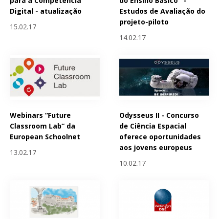
para a Competência
do Ensino Básico" -
Digital - atualização
Estudos de Avaliação do
projeto-piloto
15.02.17
14.02.17
Webinars “Future
Odysseus II - Concurso
Classroom Lab” da
de Ciência Espacial
European Schoolnet
oferece oportunidades
aos jovens europeus
13.02.17
10.02.17