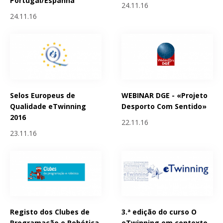
Portugal/Espanha
24.11.16
24.11.16
Selos Europeus de
WEBINAR DGE - «Projeto
Qualidade eTwinning
Desporto Com Sentido»
2016
22.11.16
23.11.16
Registo dos Clubes de
3.ª edição do curso O
Programação e Robótica
eTwinning em contexto