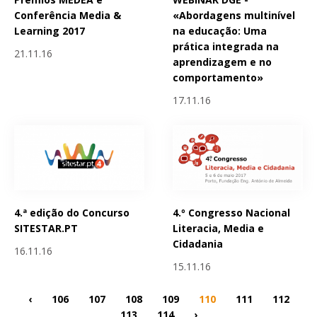
Conferência Media &
«Abordagens multinível
Learning 2017
na educação: Uma
prática integrada na
21.11.16
aprendizagem e no
comportamento»
17.11.16
4.ª edição do Concurso
4.º Congresso Nacional
SITESTAR.PT
Literacia, Media e
Cidadania
16.11.16
15.11.16
‹
106
107
108
109
110
111
112
113
114
›