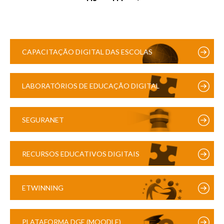
CAPACITAÇÃO DIGITAL DAS ESCOLAS
LABORATÓRIOS DE EDUCAÇÃO DIGITAL
SEGURANET
RECURSOS EDUCATIVOS DIGITAIS
ETWINNING
PLATAFORMA DGE (MOODLE)