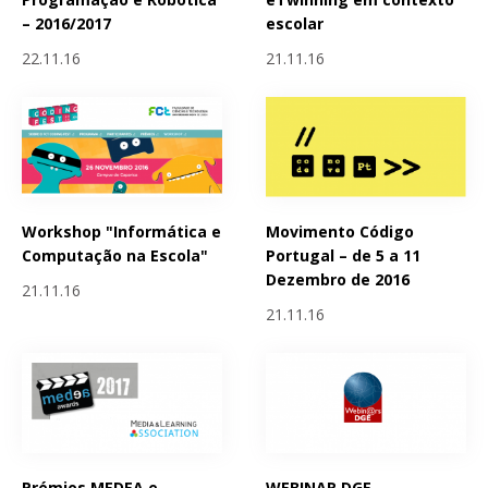
– 2016/2017
escolar
22.11.16
21.11.16
Workshop "Informática e
Movimento Código
Computação na Escola"
Portugal – de 5 a 11
Dezembro de 2016
21.11.16
21.11.16
Prémios MEDEA e
WEBINAR DGE -