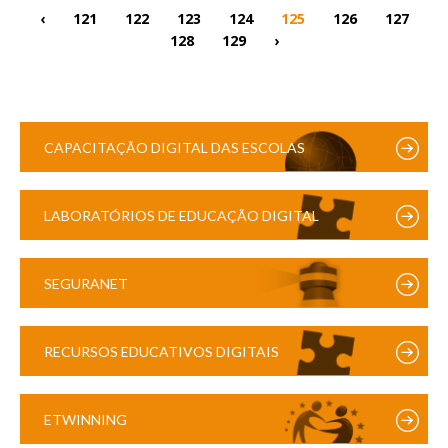
‹
121
122
123
124
125
126
127
128
129
›
CAPACITAÇÃO DIGITAL DAS ESCOLAS
LABORATÓRIOS DE EDUCAÇÃO DIGITAL
SEGURANET
RECURSOS EDUCATIVOS DIGITAIS
ETWINNING