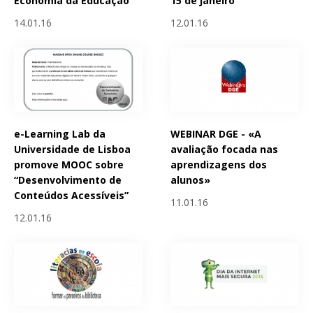
Economia da Educação
15 de janeiro
14.01.16
12.01.16
e-Learning Lab da
WEBINAR DGE - «A
Universidade de Lisboa
avaliação focada nas
promove MOOC sobre
aprendizagens dos
“Desenvolvimento de
alunos»
Conteúdos Acessíveis”
11.01.16
12.01.16