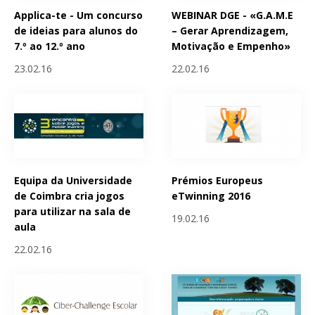
Applica-te - Um concurso
WEBINAR DGE - «G.A.M.E
de ideias para alunos do
– Gerar Aprendizagem,
7.º ao 12.º ano
Motivação e Empenho»
23.02.16
22.02.16
Equipa da Universidade
Prémios Europeus
de Coimbra cria jogos
eTwinning 2016
para utilizar na sala de
19.02.16
aula
22.02.16