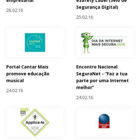
empresarial
eSafety Label (Selo de
Segurança Digital)
26.02.16
25.02.16
Portal Cantar Mais
Encontro Nacional
promove educação
SeguraNet - “Faz a tua
musical
parte por uma Internet
melhor”
24.02.16
24.02.16