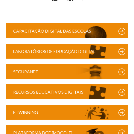
CAPACITAÇÃO DIGITAL DAS ESCOLAS
LABORATÓRIOS DE EDUCAÇÃO DIGITAL
SEGURANET
RECURSOS EDUCATIVOS DIGITAIS
ETWINNING
PLATAFORMA DGE (MOODLE)