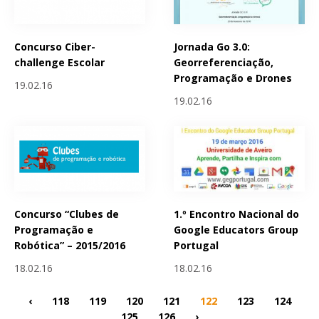
Concurso Ciber-
Jornada Go 3.0:
challenge Escolar
Georreferenciação,
Programação e Drones
19.02.16
19.02.16
Concurso “Clubes de
1.º Encontro Nacional do
Programação e
Google Educators Group
Robótica” – 2015/2016
Portugal
18.02.16
18.02.16
‹
118
119
120
121
122
123
124
125
126
›