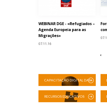
WEBINAR DGE - «Refugiados –
Fo
Agenda Europeia para as
con
Migrações»
07.
07.11.16
‹
CAPACITAÇÃO DIGITAL DAS
ESCOLAS
RECURSOS EDUCATIVOS