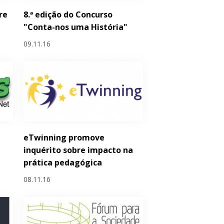
re
8.ª edição do Concurso
"Conta-nos uma História"
09.11.16
eTwinning promove
inquérito sobre impacto na
prática pedagógica
08.11.16