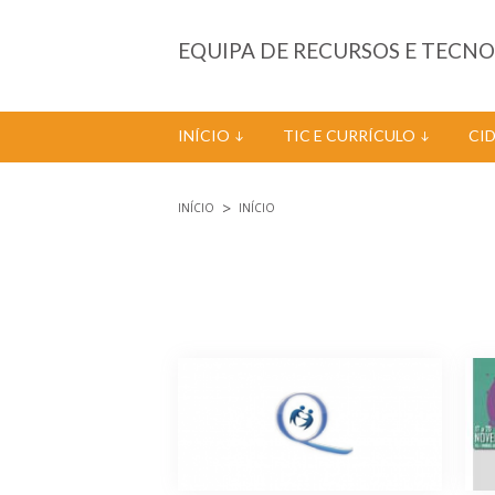
Passar para o conteúdo principal
EQUIPA DE RECURSOS E TECN
INÍCIO
TIC E CURRÍCULO
CI
INÍCIO
INÍCIO
Está aqui
Páginas