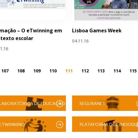
rmação – O eTwinning em
Lisboa Games Week
texto escolar
04.11.16
11.16
107
108
109
110
111
112
113
114
115
LABORATÓRIOS DE EDUCAÇÃO
SEGURANET
DIGITAL
ETWINNING
PLATAFORMA DGE (MOODLE