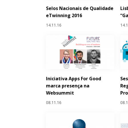
Selos Nacionais de Qualidade
Lis
eTwinning 2016
“Ga
14.11.16
14.
Iniciativa Apps For Good
Se
marca presença na
Reg
Websummit
Pro
08.11.16
08.