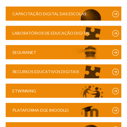
CAPACITAÇÃO DIGITAL DAS ESCOLAS
LABORATÓRIOS DE EDUCAÇÃO DIGITAL
SEGURANET
RECURSOS EDUCATIVOS DIGITAIS
ETWINNING
PLATAFORMA DGE (MOODLE)