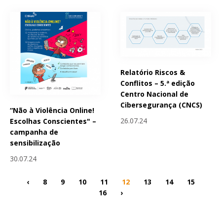
Relatório Riscos &
Conflitos – 5.ª edição
Centro Nacional de
Cibersegurança (CNCS)
“Não à Violência Online!
26.07.24
Escolhas Conscientes" –
campanha de
sensibilização
30.07.24
‹
8
9
10
11
12
13
14
15
16
›