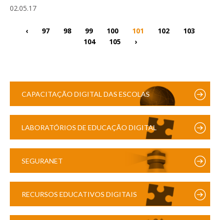
02.05.17
‹
97
98
99
100
101
102
103
104
105
›
CAPACITAÇÃO DIGITAL DAS ESCOLAS
LABORATÓRIOS DE EDUCAÇÃO DIGITAL
SEGURANET
RECURSOS EDUCATIVOS DIGITAIS