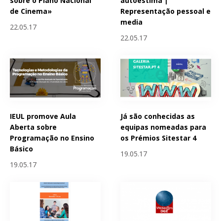
sobre o Plano Nacional
autoestima |
de Cinema»
Representação pessoal e
media
22.05.17
22.05.17
IEUL promove Aula
Já são conhecidas as
Aberta sobre
equipas nomeadas para
Programação no Ensino
os Prémios Sitestar 4
Básico
19.05.17
19.05.17