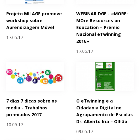
Projeto MILAGE promove
WEBINAR DGE - «MORE:
workshop sobre
MOre Resources on
Aprendizagem Móvel
Education – Prémio
Nacional eTwinning
17.05.17
2016»
17.05.17
7 dias 7 dicas sobre os
O eTwinning e a
media - Trabalhos
Cidadania Digital no
premiados 2017
Agrupamento de Escolas
Dr. Alberto Iria – Olhão
10.05.17
09.05.17