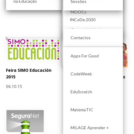
na Educação
Partilhas à Quarta
Sessões
11.10.15
Certificação eSafety
Label – Escolas
MOOCs
digitalmente seguras
INCoDe.2030
09.10.15
Outras Atividades
MenSI
Contactos
Projetos Apoiados
Apps For Good
Feira SIMO Educación
CodeWeek
Campeonatos escolares
2015
superTmatik - 10.º
06.10.15
aniversário
EduScratch
06.10.15
MatemaTIC
MILAGE Aprender +