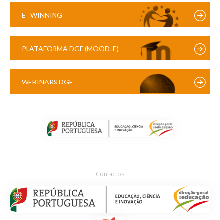
ETWINNING
PLATAFORMA DGE (MOODLE)
WEBINARS DGE
Contactos