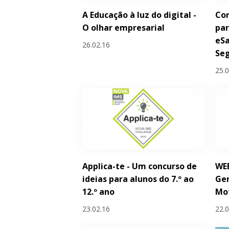
A Educação à luz do digital -
Con
O olhar empresarial
par
eSa
26.02.16
Seg
25.
Applica-te - Um concurso de
WEB
ideias para alunos do 7.º ao
Ge
12.º ano
Mo
23.02.16
22.