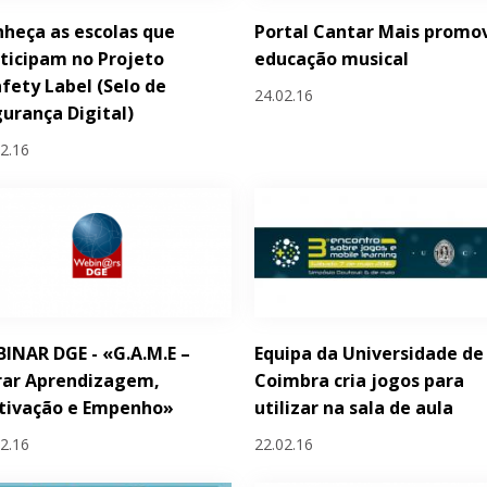
heça as escolas que
Portal Cantar Mais promo
ticipam no Projeto
educação musical
fety Label (Selo de
24.02.16
urança Digital)
02.16
INAR DGE - «G.A.M.E –
Equipa da Universidade de
rar Aprendizagem,
Coimbra cria jogos para
tivação e Empenho»
utilizar na sala de aula
02.16
22.02.16