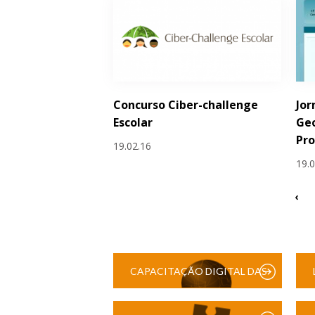
Concurso Ciber-challenge
Jor
Escolar
Geo
Pr
19.02.16
19.
‹
CAPACITAÇÃO DIGITAL DAS
ESCOLAS