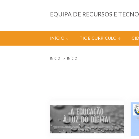
Passar para o conteúdo principal
EQUIPA DE RECURSOS E TECN
INÍCIO
TIC E CURRÍCULO
CI
INÍCIO
INÍCIO
Está aqui
Páginas