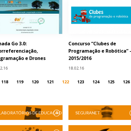
nada Go 3.0:
Concurso “Clubes de
rreferenciação,
Programação e Robótica” 
ogramação e Drones
2015/2016
02.16
18.02.16
118
119
120
121
122
123
124
125
126
LABORATÓRIOS DE EDUCAÇÃO
SEGURANET
DIGITAL