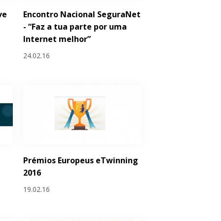
ve
Encontro Nacional SeguraNet
- “Faz a tua parte por uma
Internet melhor”
24.02.16
Prémios Europeus eTwinning
2016
19.02.16