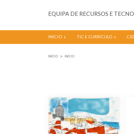
Passar para o conteúdo principal
EQUIPA DE RECURSOS E TECN
INÍCIO
TIC E CURRÍCULO
CI
INÍCIO
INÍCIO
Está aqui
Páginas