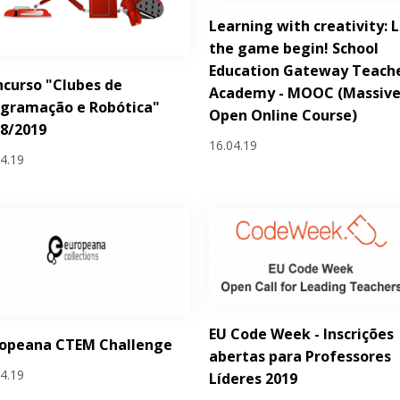
Learning with creativity: 
the game begin! School
Education Gateway Teach
curso "Clubes de
Academy - MOOC (Massiv
ogramação e Robótica"
Open Online Course)
8/2019
16.04.19
04.19
EU Code Week - Inscrições
ropeana CTEM Challenge
abertas para Professores
04.19
Líderes 2019