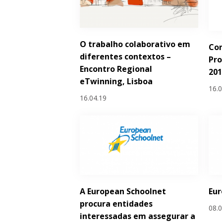
O trabalho colaborativo em
Con
diferentes contextos –
Pr
Encontro Regional
201
eTwinning, Lisboa
16.
16.04.19
A European Schoolnet
Eu
procura entidades
08.
interessadas em assegurar a