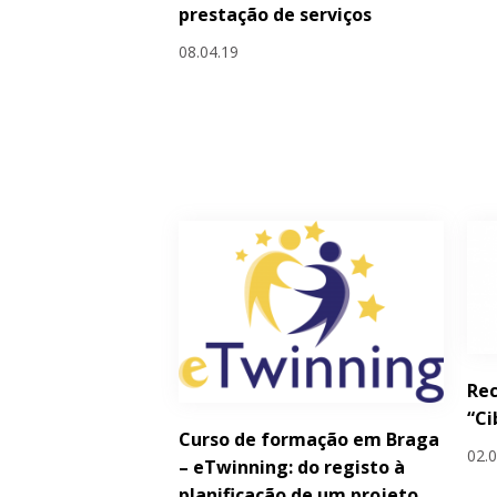
prestação de serviços
08.04.19
Re
“Ci
Curso de formação em Braga
02.
– eTwinning: do registo à
planificação de um projeto