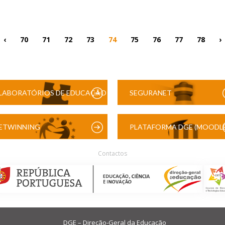
‹
70
71
72
73
74
75
76
77
78
›
LABORATÓRIOS DE EDUCAÇÃO
SEGURANET
DIGITAL
ETWINNING
PLATAFORMA DGE (MOODLE
Contactos
DGE – Direção-Geral da Educação