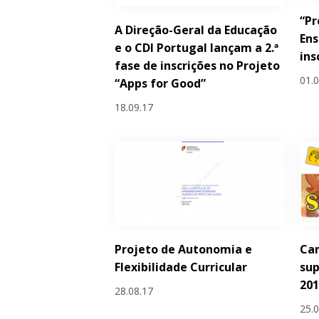
“Pr
A Direção-Geral da Educação
Ens
e o CDI Portugal lançam a 2.ª
ins
fase de inscrições no Projeto
01.
“Apps for Good”
18.09.17
Projeto de Autonomia e
Ca
Flexibilidade Curricular
sup
201
28.08.17
25.