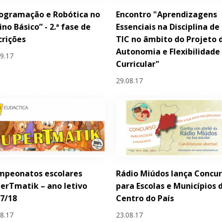
ogramação e Robótica no
Encontro "Aprendizagens
ino Básico” - 2.ª fase de
Essenciais na Disciplina de
crições
TIC no âmbito do Projeto 
Autonomia e Flexibilidade
09.17
Curricular"
29.08.17
mpeonatos escolares
Rádio Miúdos lança Concu
erTmatik – ano letivo
para Escolas e Municípios 
7/18
Centro do País
08.17
23.08.17