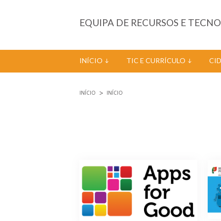
Passar para o conteúdo principal
EQUIPA DE RECURSOS E TECN
INÍCIO
TIC E CURRÍCULO
CI
INÍCIO
INÍCIO
Está aqui
Páginas