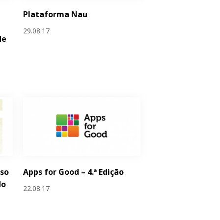
Plataforma Nau
29.08.17
de
rso
Apps for Good – 4.ª Edição
do
22.08.17