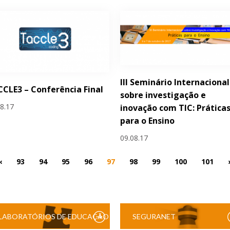
III Seminário Internacional
CLE3 – Conferência Final
sobre investigação e
08.17
inovação com TIC: Prática
para o Ensino
09.08.17
‹
93
94
95
96
97
98
99
100
101
LABORATÓRIOS DE EDUCAÇÃO
SEGURANET