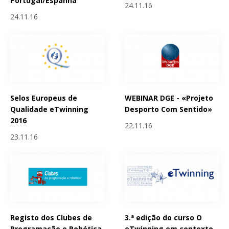
Portugal/Espanha
24.11.16
24.11.16
Selos Europeus de
WEBINAR DGE - «Projeto
Qualidade eTwinning
Desporto Com Sentido»
2016
22.11.16
23.11.16
Registo dos Clubes de
3.ª edição do curso O
Programação e Robótica
eTwinning em contexto