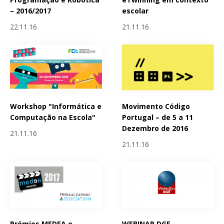
– 2016/2017
escolar
22.11.16
21.11.16
Workshop "Informática e
Movimento Código
Computação na Escola"
Portugal – de 5 a 11
Dezembro de 2016
21.11.16
21.11.16
Prémios MEDEA e
WEBINAR DGE -