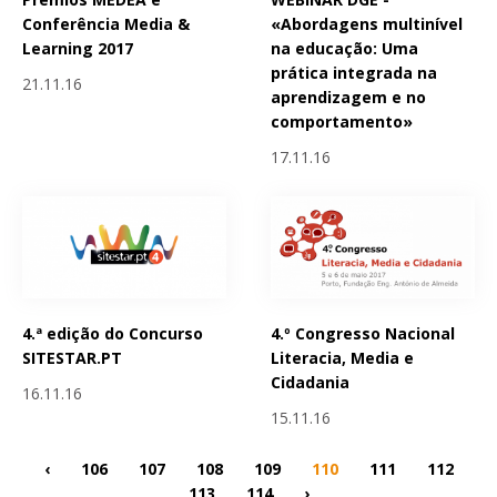
Conferência Media &
«Abordagens multinível
Learning 2017
na educação: Uma
prática integrada na
21.11.16
aprendizagem e no
comportamento»
17.11.16
4.ª edição do Concurso
4.º Congresso Nacional
SITESTAR.PT
Literacia, Media e
Cidadania
16.11.16
15.11.16
‹
106
107
108
109
110
111
112
113
114
›