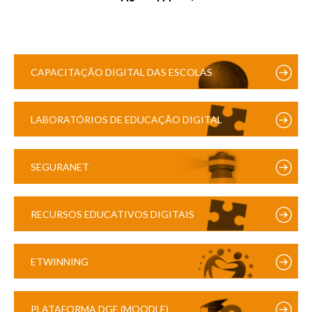
CAPACITAÇÃO DIGITAL DAS ESCOLAS
LABORATÓRIOS DE EDUCAÇÃO DIGITAL
SEGURANET
RECURSOS EDUCATIVOS DIGITAIS
ETWINNING
PLATAFORMA DGE (MOODLE)