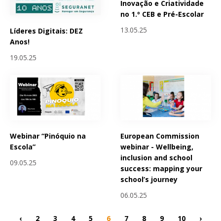
Inovação e Criatividade
no 1.º CEB e Pré-Escolar
13.05.25
Líderes Digitais: DEZ
Anos!
19.05.25
Webinar “Pinóquio na
European Commission
Escola”
webinar - Wellbeing,
inclusion and school
09.05.25
success: mapping your
school’s journey
06.05.25
‹
2
3
4
5
6
7
8
9
10
›