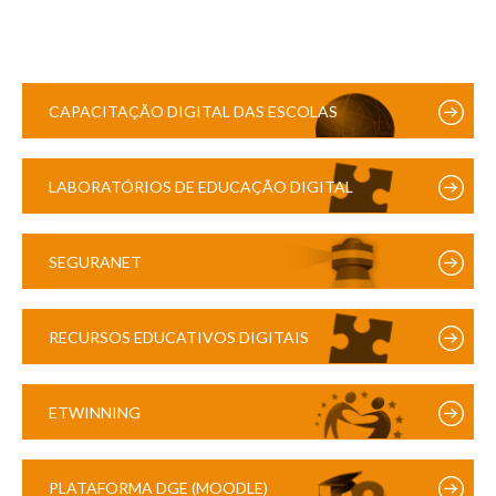
CAPACITAÇÃO DIGITAL DAS ESCOLAS
LABORATÓRIOS DE EDUCAÇÃO DIGITAL
SEGURANET
RECURSOS EDUCATIVOS DIGITAIS
ETWINNING
PLATAFORMA DGE (MOODLE)