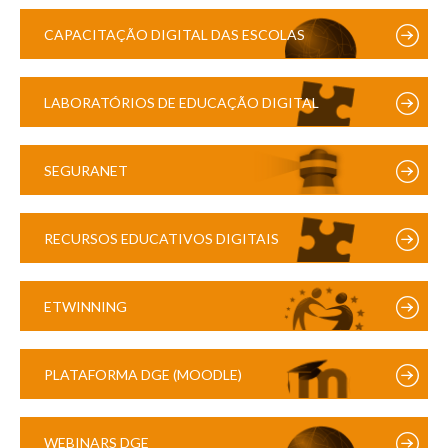
CAPACITAÇÃO DIGITAL DAS ESCOLAS
LABORATÓRIOS DE EDUCAÇÃO DIGITAL
SEGURANET
RECURSOS EDUCATIVOS DIGITAIS
ETWINNING
PLATAFORMA DGE (MOODLE)
WEBINARS DGE