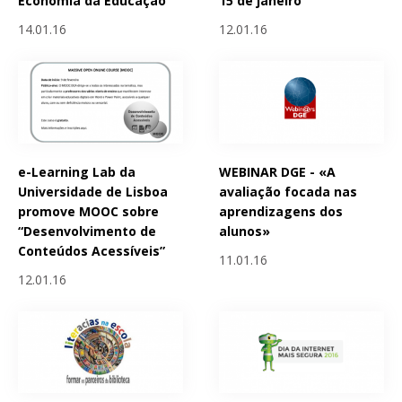
Economia da Educação
15 de janeiro
14.01.16
12.01.16
e-Learning Lab da
WEBINAR DGE - «A
Universidade de Lisboa
avaliação focada nas
promove MOOC sobre
aprendizagens dos
“Desenvolvimento de
alunos»
Conteúdos Acessíveis”
11.01.16
12.01.16