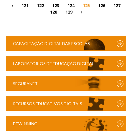
‹
121
122
123
124
125
126
127
128
129
›
CAPACITAÇÃO DIGITAL DAS ESCOLAS
LABORATÓRIOS DE EDUCAÇÃO DIGITAL
SEGURANET
RECURSOS EDUCATIVOS DIGITAIS
ETWINNING