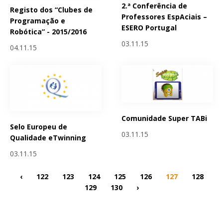
2.ª Conferência de
Registo dos “Clubes de
Professores EspAciais –
Programação e
ESERO Portugal
Robótica” - 2015/2016
03.11.15
04.11.15
Comunidade Super TABi
Selo Europeu de
03.11.15
Qualidade eTwinning
03.11.15
‹
122
123
124
125
126
127
128
129
130
›