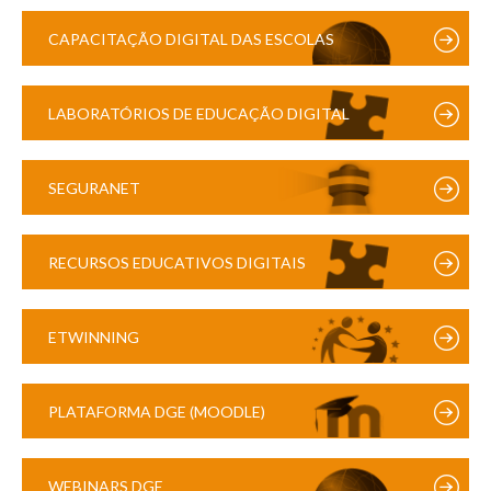
CAPACITAÇÃO DIGITAL DAS ESCOLAS
LABORATÓRIOS DE EDUCAÇÃO DIGITAL
SEGURANET
RECURSOS EDUCATIVOS DIGITAIS
ETWINNING
PLATAFORMA DGE (MOODLE)
WEBINARS DGE