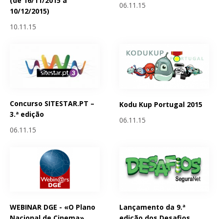
(de 16/11/2015 a
06.11.15
10/12/2015)
10.11.15
Concurso SITESTAR.PT –
Kodu Kup Portugal 2015
3.ª edição
06.11.15
06.11.15
WEBINAR DGE - «O Plano
Lançamento da 9.ª
Nacional de Cinema»
edição dos Desafios