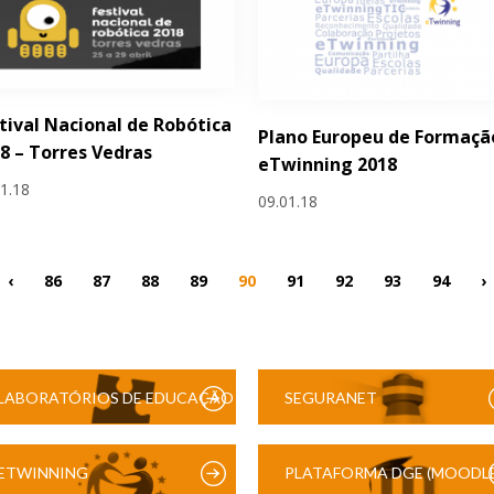
tival Nacional de Robótica
Plano Europeu de Formaçã
8 – Torres Vedras
eTwinning 2018
01.18
09.01.18
‹
86
87
88
89
90
91
92
93
94
›
LABORATÓRIOS DE EDUCAÇÃO
SEGURANET
DIGITAL
ETWINNING
PLATAFORMA DGE (MOODLE