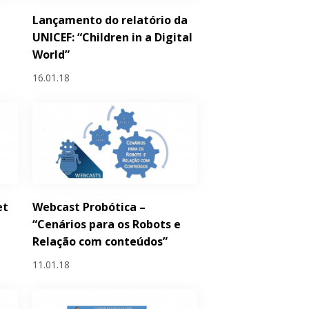
Lançamento do relatório da
UNICEF: “Children in a Digital
World”
16.01.18
et
Webcast Probótica –
“Cenários para os Robots e
Relação com conteúdos”
11.01.18