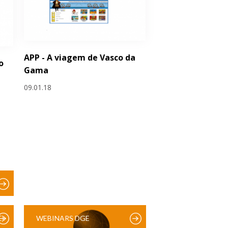
APP - A viagem de Vasco da
o
Gama
09.01.18
)
WEBINARS DGE