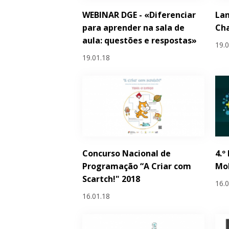
WEBINAR DGE - «Diferenciar
La
para aprender na sala de
Cha
aula: questões e respostas»
19.
19.01.18
Concurso Nacional de
4.º
Programação “A Criar com
Mob
Scartch!" 2018
16.
16.01.18