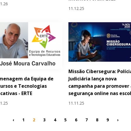
01.26
11.12.25
Missão Cibersegura: Políci
menagem da Equipa de
Judiciária lança nova
ursos e Tecnologias
campanha para promover 
cativas - ERTE
segurança online nas esco
11.25
11.11.25
‹
1
2
3
4
5
6
7
8
9
›