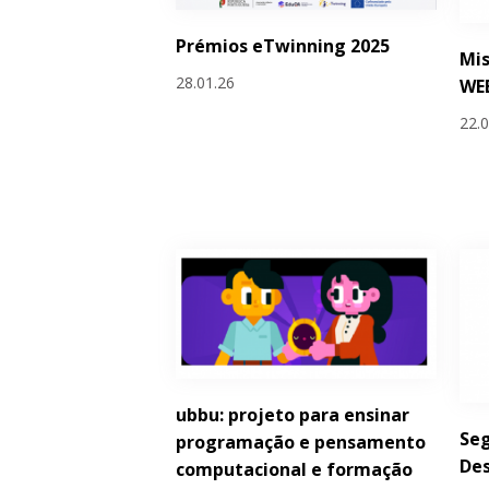
Prémios eTwinning 2025
Mis
28.01.26
WE
22.
ubbu: projeto para ensinar
Seg
programação e pensamento
De
computacional e formação