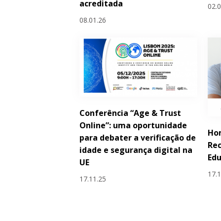
acreditada
02.
08.01.26
Conferência “Age & Trust
Online”: uma oportunidade
Ho
para debater a verificação de
Rec
idade e segurança digital na
Edu
UE
17.
17.11.25