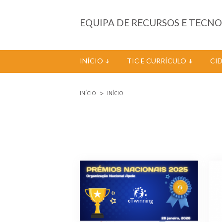
Passar para o conteúdo principal
EQUIPA DE RECURSOS E TECN
INÍCIO
TIC E CURRÍCULO
CI
INÍCIO
INÍCIO
Está aqui
Páginas