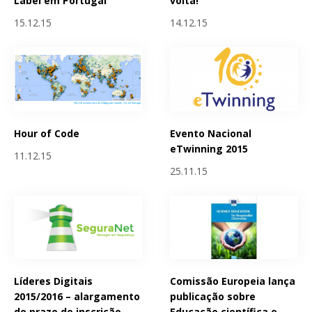
Label em Portugal
volta!
15.12.15
14.12.15
Hour of Code
Evento Nacional
eTwinning 2015
11.12.15
25.11.15
Líderes Digitais
Comissão Europeia lança
2015/2016 – alargamento
publicação sobre
do prazo de inscrição
Educação científica e