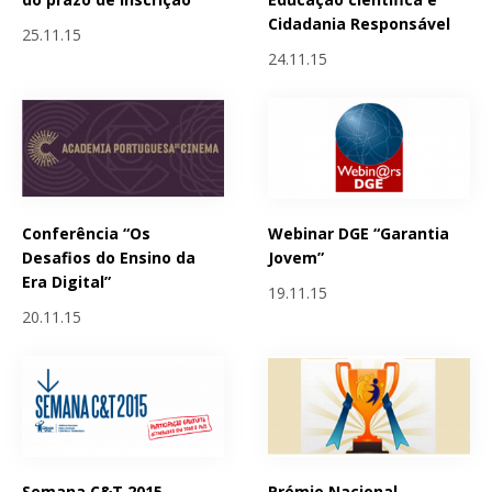
Cidadania Responsável
25.11.15
24.11.15
Conferência “Os
Webinar DGE “Garantia
Desafios do Ensino da
Jovem”
Era Digital”
19.11.15
20.11.15
Semana C&T 2015 -
Prémio Nacional