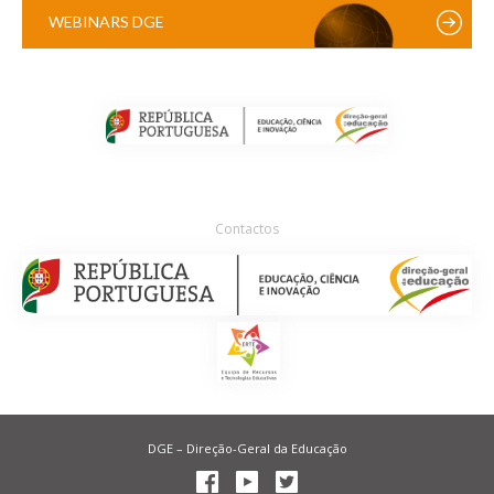
WEBINARS DGE
Contactos
DGE – Direção-Geral da Educação