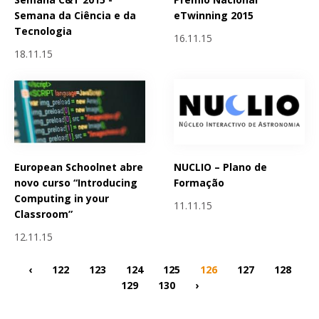
Semana da Ciência e da
eTwinning 2015
Tecnologia
16.11.15
18.11.15
European Schoolnet abre
NUCLIO – Plano de
novo curso “Introducing
Formação
Computing in your
11.11.15
Classroom”
12.11.15
‹
122
123
124
125
126
127
128
129
130
›