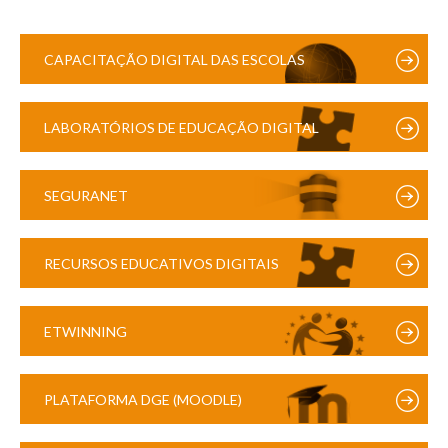
CAPACITAÇÃO DIGITAL DAS ESCOLAS
LABORATÓRIOS DE EDUCAÇÃO DIGITAL
SEGURANET
RECURSOS EDUCATIVOS DIGITAIS
ETWINNING
PLATAFORMA DGE (MOODLE)