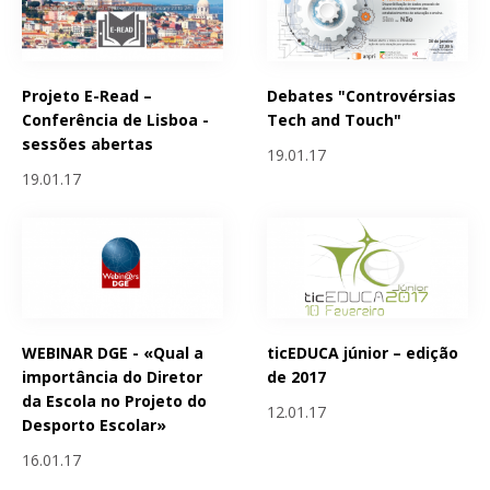
Projeto E-Read –
Debates "Controvérsias
Conferência de Lisboa -
Tech and Touch"
sessões abertas
19.01.17
19.01.17
WEBINAR DGE - «Qual a
ticEDUCA júnior – edição
importância do Diretor
de 2017
da Escola no Projeto do
12.01.17
Desporto Escolar»
16.01.17