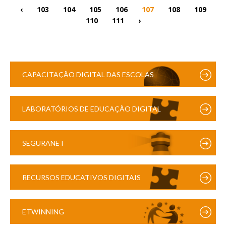
‹
103
104
105
106
107
108
109
110
111
›
CAPACITAÇÃO DIGITAL DAS ESCOLAS
LABORATÓRIOS DE EDUCAÇÃO DIGITAL
SEGURANET
RECURSOS EDUCATIVOS DIGITAIS
ETWINNING