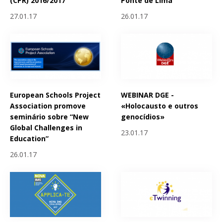
(CPR) 2016/2017
Ponte de Lima
27.01.17
26.01.17
European Schools Project
WEBINAR DGE -
Association promove
«Holocausto e outros
seminário sobre “New
genocídios»
Global Challenges in
23.01.17
Education”
26.01.17