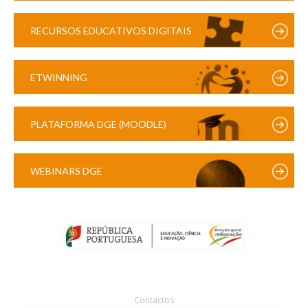
RECURSOS EDUCATIVOS DIGITAIS
ETWINNING
PLATAFORMA DGE (MOODLE)
WEBINARS DGE
Contactos