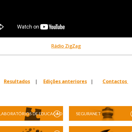
Rádio ZigZag
Resultados
|
Edições anteriores
|
Contactos
LABORATÓRIOS DE EDUCAÇÃO
SEGURANET
DIGITAL