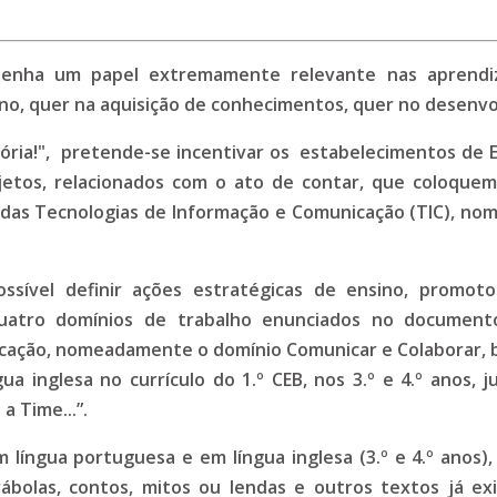
enha um papel extremamente relevante nas aprendiz
ino, quer na aquisição de conhecimentos, quer no desenv
tória!", pretende-se incentivar os estabelecimentos de Ed
jetos, relacionados com o ato de contar, que coloquem
ão das Tecnologias de Informação e Comunicação (TIC), n
ossível definir ações estratégicas de ensino, promot
quatro domínios de trabalho enunciados no documento
cação, nomeadamente o domínio Comunicar e Colaborar, b
ua inglesa no currículo do 1.º CEB, nos 3.º e 4.º anos, j
a Time...”.
m língua portuguesa e em língua inglesa (3.º e 4.º anos)
bolas, contos, mitos ou lendas e outros textos já ex