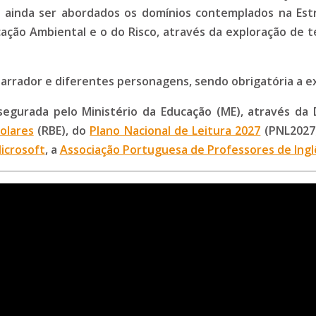
em ainda ser abordados os domínios contemplados na Est
ção Ambiental e o do Risco, através da exploração de 
arrador e diferentes personagens, sendo obrigatória a ex
egurada pelo Ministério da Educação (ME), através da 
olares
(RBE), do
Plano Nacional de Leitura 2027
(PNL2027
icrosoft
, a
Associação Portuguesa de Professores de Ingl