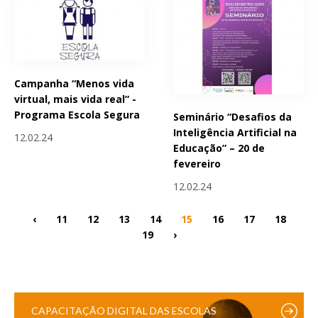
Campanha “Menos vida
virtual, mais vida real” -
Programa Escola Segura
Seminário “Desafios da
Inteligência Artificial na
12.02.24
Educação” – 20 de
fevereiro
12.02.24
‹
11
12
13
14
15
16
17
18
19
›
CAPACITAÇÃO DIGITAL DAS ESCOLAS