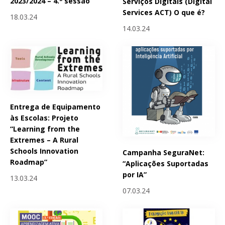
2023/2024 – 4.ª sessão
Serviços Digitais (Digital
Services ACT) O que é?
18.03.24
14.03.24
Entrega de Equipamento
às Escolas: Projeto
“Learning from the
Extremes – A Rural
Schools Innovation
Campanha SeguraNet:
Roadmap”
“Aplicações Suportadas
por IA”
13.03.24
07.03.24