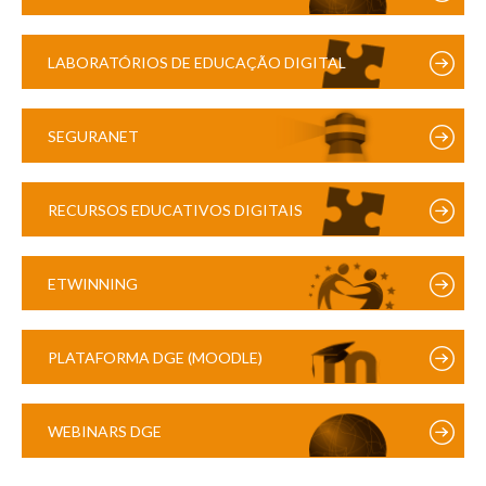
LABORATÓRIOS DE EDUCAÇÃO DIGITAL
SEGURANET
RECURSOS EDUCATIVOS DIGITAIS
ETWINNING
PLATAFORMA DGE (MOODLE)
WEBINARS DGE