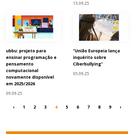
15.09.25
ubbu: projeto para
“União Europeia lança
ensinar programação e
inquérito sobre
pensamento
Ciberbullying”
computacional
05.09.25
novamente disponível
em 2025/2026
09.09.25
‹
1
2
3
4
5
6
7
8
9
›