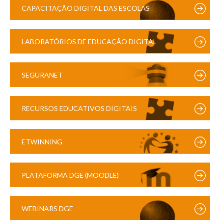
CAPACITAÇÃO DIGITAL DAS ESCOLAS
LABORATÓRIOS DE EDUCAÇÃO DIGITAL
SEGURANET
RECURSOS EDUCATIVOS DIGITAIS
ETWINNING
PLATAFORMA DGE (MOODLE)
WEBINARS DGE