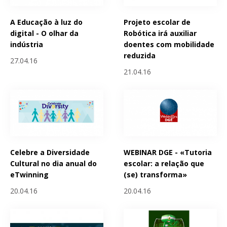
A Educação à luz do
Projeto escolar de
digital - O olhar da
Robótica irá auxiliar
indústria
doentes com mobilidade
reduzida
27.04.16
21.04.16
Celebre a Diversidade
WEBINAR DGE - «Tutoria
Cultural no dia anual do
escolar: a relação que
eTwinning
(se) transforma»
20.04.16
20.04.16