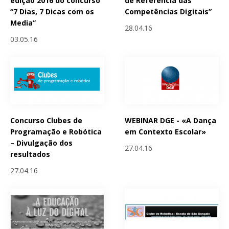
edição 2016 do concurso
de Referência das
“7 Dias, 7 Dicas com os
Competências Digitais”
Media”
28.04.16
03.05.16
Concurso Clubes de
WEBINAR DGE - «A Dança
Programação e Robótica
em Contexto Escolar»
– Divulgação dos
27.04.16
resultados
27.04.16