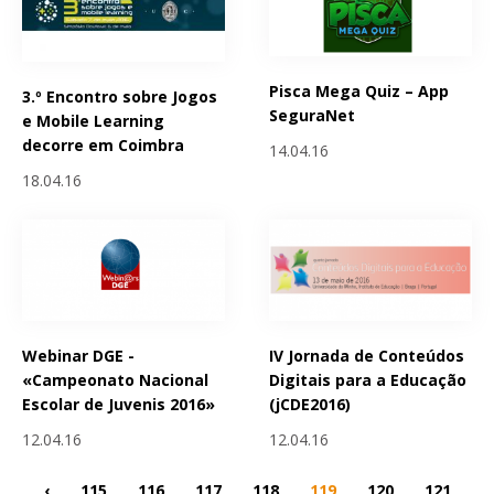
Pisca Mega Quiz – App
3.º Encontro sobre Jogos
SeguraNet
e Mobile Learning
decorre em Coimbra
14.04.16
18.04.16
Webinar DGE -
IV Jornada de Conteúdos
«Campeonato Nacional
Digitais para a Educação
Escolar de Juvenis 2016»
(jCDE2016)
12.04.16
12.04.16
‹
115
116
117
118
119
120
121