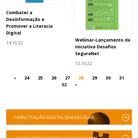
Combater a
Desinformação e
Promover a Literacia
Digital
Webinar-Lançamento da
14.10.22
iniciativa Desafios
SeguraNet
12.10.22
‹
24
25
26
27
28
29
30
31
32
›
CAPACITAÇÃO DIGITAL DAS ESCOLAS