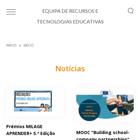
Passar para o conteúdo principal
EQUIPA DE RECURSOS E
TECNOLOGIAS EDUCATIVAS
INÍCIO
INÍCIO
Está aqui
Notícias
Páginas
Prémios MILAGE
MOOC "Building school-
APRENDER+ 5.ª Edição
company partnerships"