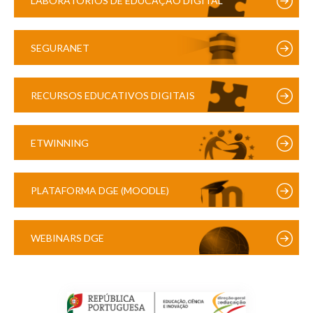
LABORATÓRIOS DE EDUCAÇÃO DIGITAL
SEGURANET
RECURSOS EDUCATIVOS DIGITAIS
ETWINNING
PLATAFORMA DGE (MOODLE)
WEBINARS DGE