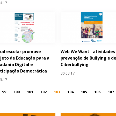
04.17
nal escolar promove
Web We Want - atividades
jeto de Educação para a
prevenção de Bullying e d
adania Digital e
Ciberbullying
ticipação Democrática
30.03.17
03.17
99
100
101
102
103
104
105
106
107