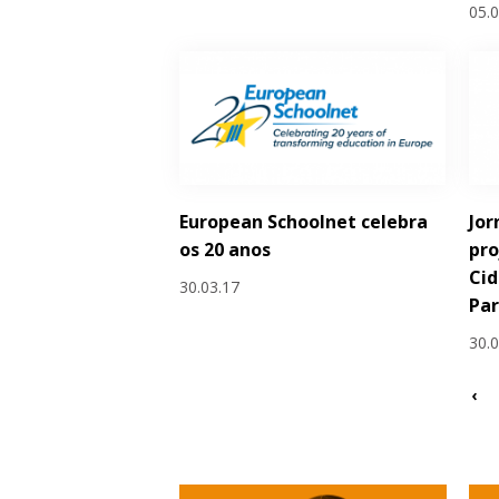
05.
European Schoolnet celebra
Jor
os 20 anos
pro
Cid
30.03.17
Par
30.
‹