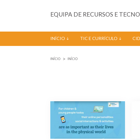
Passar para o conteúdo principal
EQUIPA DE RECURSOS E TECN
INÍCIO
TIC E CURRÍCULO
CI
INÍCIO
INÍCIO
Está aqui
Páginas