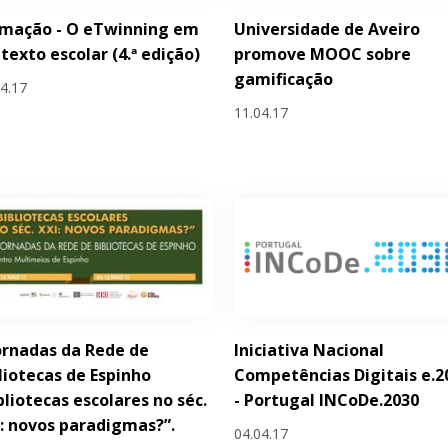
rmação - O eTwinning em
Universidade de Aveiro
texto escolar (4.ª edição)
promove MOOC sobre
gamificação
04.17
11.04.17
Jornadas da Rede de
Iniciativa Nacional
liotecas de Espinho
Competências Digitais e.2
bliotecas escolares no séc.
- Portugal INCoDe.2030
: novos paradigmas?”.
04.04.17