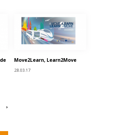
 de
Move2Learn, Learn2Move
e
28.03.17
›