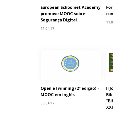
European Schoolnet Academy
Fo
promove MOOC sobre
con
Segurança Digital
11.
11.04.17
Open eTwinning (2ª edição) -
II 
MOOC em inglês
Bib
“Bi
06.04.17
XXI