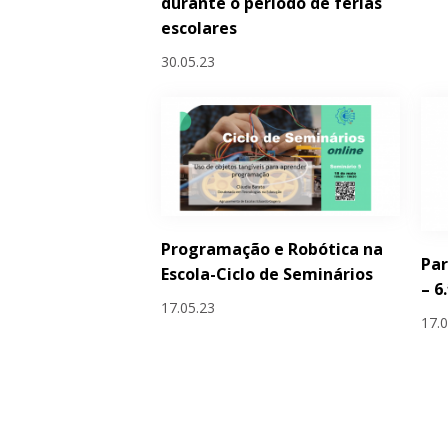
durante o período de férias
escolares
30.05.23
Programação e Robótica na
Par
Escola-Ciclo de Seminários
– 6
17.05.23
17.