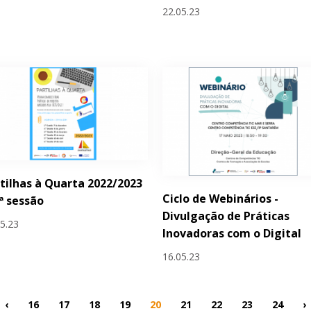
22.05.23
tilhas à Quarta 2022/2023
Ciclo de Webinários -
.ª sessão
Divulgação de Práticas
05.23
Inovadoras com o Digital
16.05.23
‹
16
17
18
19
20
21
22
23
24
›