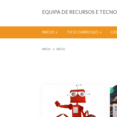
Passar para o conteúdo principal
EQUIPA DE RECURSOS E TECN
INÍCIO
TIC E CURRÍCULO
CI
INÍCIO
INÍCIO
Está aqui
Páginas