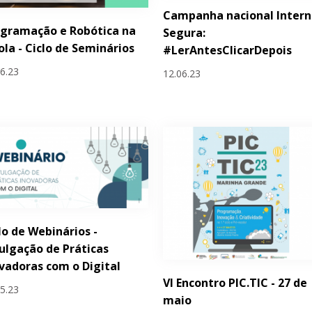
Campanha nacional Intern
gramação e Robótica na
Segura:
ola - Ciclo de Seminários
#LerAntesClicarDepois
06.23
12.06.23
lo de Webinários -
ulgação de Práticas
vadoras com o Digital
VI Encontro PIC.TIC - 27 de
05.23
maio