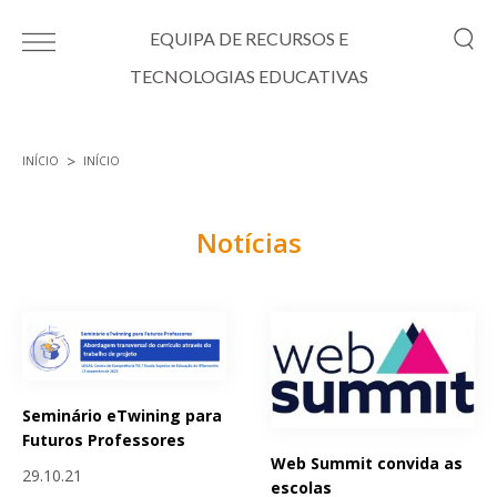
Passar para o conteúdo principal
EQUIPA DE RECURSOS E
TECNOLOGIAS EDUCATIVAS
INÍCIO
INÍCIO
Está aqui
Notícias
Páginas
Seminário eTwining para
Futuros Professores
Web Summit convida as
29.10.21
escolas