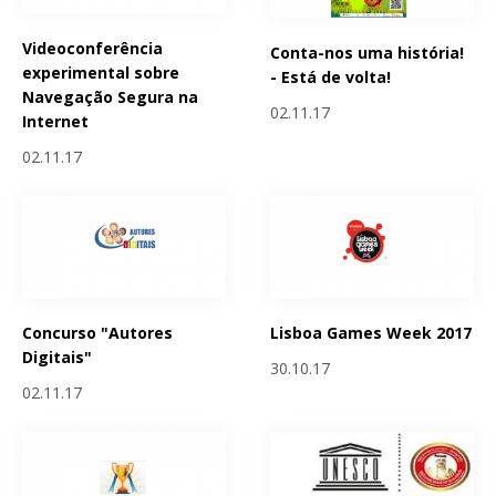
Videoconferência
Conta-nos uma história!
experimental sobre
- Está de volta!
Navegação Segura na
02.11.17
Internet
02.11.17
Concurso "Autores
Lisboa Games Week 2017
Digitais"
30.10.17
02.11.17