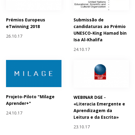
Prémios Europeus
Submissão de
eTwinning 2018
candidaturas ao Prémio
UNESCO-King Hamad bin
26.10.17
Isa Al-Khalifa
24.10.17
Projeto-Piloto "Milage
WEBINAR DGE -
Aprender+"
«Literacia Emergente e
Aprendizagem da
24.10.17
Leitura e da Escrita»
23.10.17