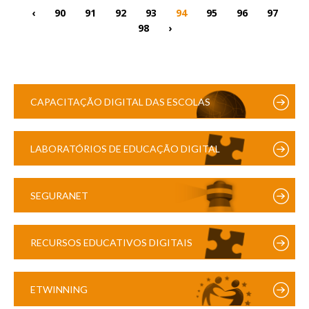
‹
90
91
92
93
94
95
96
97
98
›
CAPACITAÇÃO DIGITAL DAS ESCOLAS
LABORATÓRIOS DE EDUCAÇÃO DIGITAL
SEGURANET
RECURSOS EDUCATIVOS DIGITAIS
ETWINNING