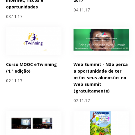
Internet, riscos e
2017
oportunidades
04.11.17
08.11.17
Curso MOOC eTwinning
Web Summit - Não perca
(1.ª edição)
a oportunidade de ter
os/as seus alunos/as no
02.11.17
Web Summit
(gratuitamente)
02.11.17