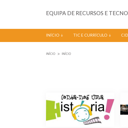
Passar para o conteúdo principal
EQUIPA DE RECURSOS E TECN
INÍCIO
TIC E CURRÍCULO
CI
INÍCIO
INÍCIO
Está aqui
Páginas