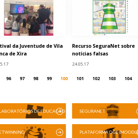
tival da Juventude de Vila
Recurso SeguraNet sobre
nca de Xira
notícias falsas
05.17
24.05.17
96
97
98
99
100
101
102
103
104
LABORATÓRIOS DE EDUCAÇÃO
SEGURANET
DIGITAL
ETWINNING
PLATAFORMA DGE (MOODLE