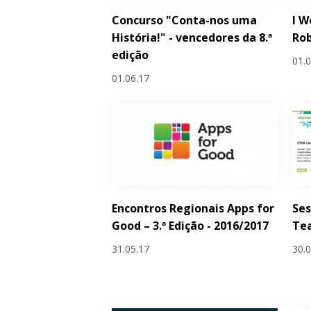
Concurso "Conta-nos uma
I W
História!" - vencedores da 8.ª
Rob
edição
01.
01.06.17
Encontros Regionais Apps for
Ses
Good – 3.ª Edição - 2016/2017
Tea
31.05.17
30.