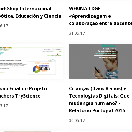
orkShop Internacional -
WEBINAR DGE -
ótica, Educación y Ciencia
«Aprendizagem e
colaboração entre docent
06.17
31.05.17
são Final do Projeto
Crianças (0 aos 8 anos) e
chers TryScience
Tecnologias Digitais: Que
mudanças num ano? -
05.17
Relatório Portugal 2016
30.05.17