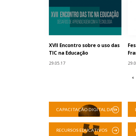
XVII Encontro sobre o uso das
Fes
TIC na Educação
Fra
29.05.17
29.
‹
CAPACITAÇÃO DIGITAL DAS
ESCOLAS
RECURSOS EDUCATIVOS