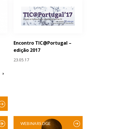
Encontro TIC@Portugal –
edição 2017
23.05.17
›
)
WEBINARS DGE