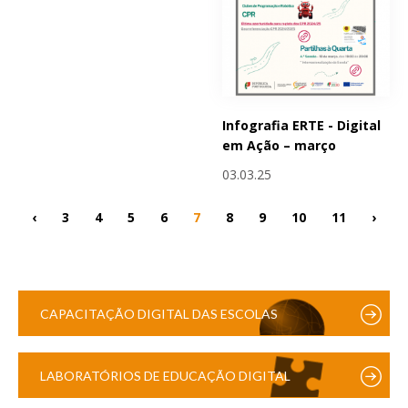
Infografia ERTE - Digital
em Ação – março
03.03.25
‹
3
4
5
6
7
8
9
10
11
›
CAPACITAÇÃO DIGITAL DAS ESCOLAS
LABORATÓRIOS DE EDUCAÇÃO DIGITAL