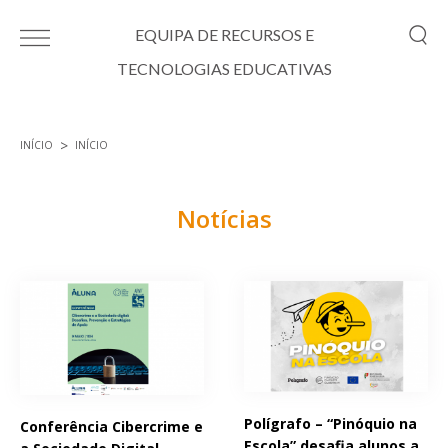
Passar para o conteúdo principal
EQUIPA DE RECURSOS E
TECNOLOGIAS EDUCATIVAS
INÍCIO
INÍCIO
Está aqui
Notícias
Páginas
Polígrafo – “Pinóquio na
Conferência Cibercrime e
Escola” desafia alunos a