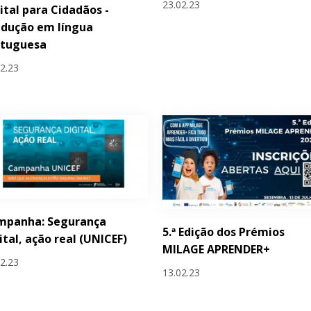
23.02.23
ital para Cidadãos -
adução em língua
rtuguesa
02.23
mpanha: Segurança
5.ª Edição dos Prémios
ital, ação real (UNICEF)
MILAGE APRENDER+
02.23
13.02.23