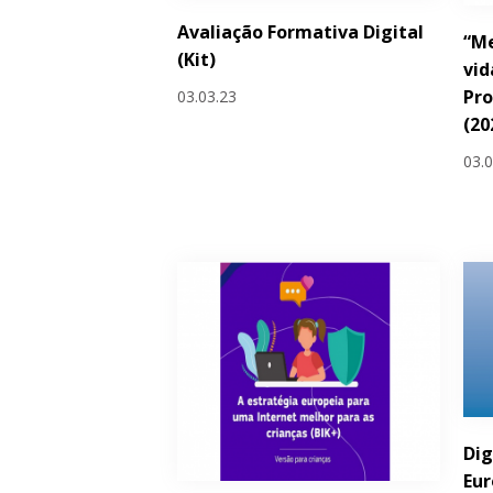
Avaliação Formativa Digital
“Me
(Kit)
vid
Pro
03.03.23
(20
03.
Dig
Eu