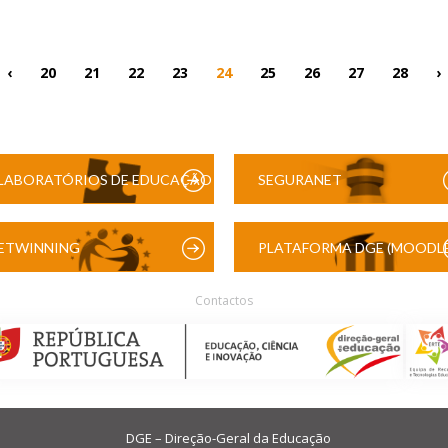
‹
20
21
22
23
24
25
26
27
28
›
LABORATÓRIOS DE EDUCAÇÃO
SEGURANET
DIGITAL
ETWINNING
PLATAFORMA DGE (MOODLE
Contactos
DGE – Direção-Geral da Educação