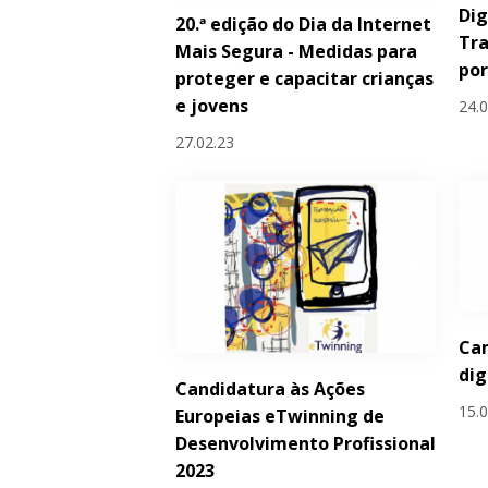
Dig
20.ª edição do Dia da Internet
Tr
Mais Segura - Medidas para
po
proteger e capacitar crianças
e jovens
24.
27.02.23
Ca
dig
Candidatura às Ações
15.
Europeias eTwinning de
Desenvolvimento Profissional
2023