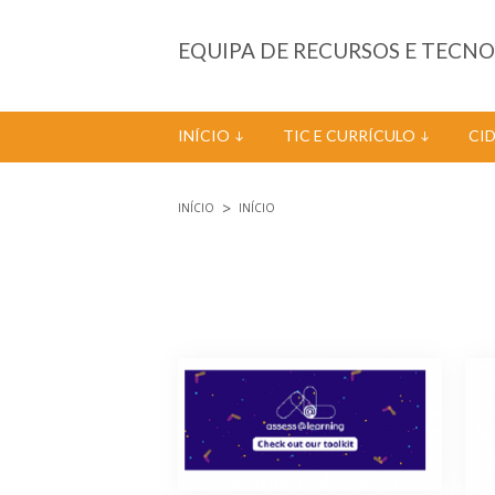
Passar para o conteúdo principal
EQUIPA DE RECURSOS E TECN
INÍCIO
TIC E CURRÍCULO
CI
INÍCIO
INÍCIO
Está aqui
Páginas