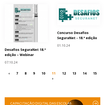
Concurso Desafios
SeguraNet - 18.ª edição
01.10.24
Desafios SeguraNet 18.ª
edição – Webinar
07.10.24
‹
7
8
9
10
11
12
13
14
15
›
CAPACITAÇÃO DIGITAL DAS ESCOLAS