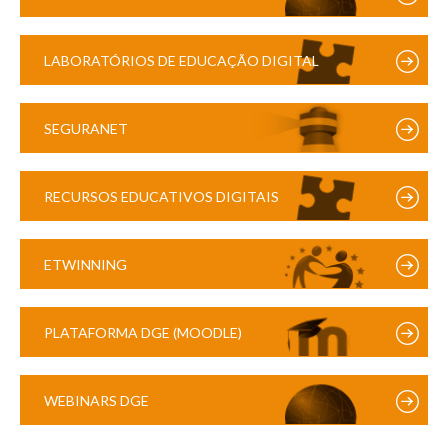
LABORATÓRIOS DE EDUCAÇÃO DIGITAL
SEGURANET
RECURSOS EDUCATIVOS DIGITAIS
ETWINNING
PLATAFORMA DGE (MOODLE)
WEBINARS DGE