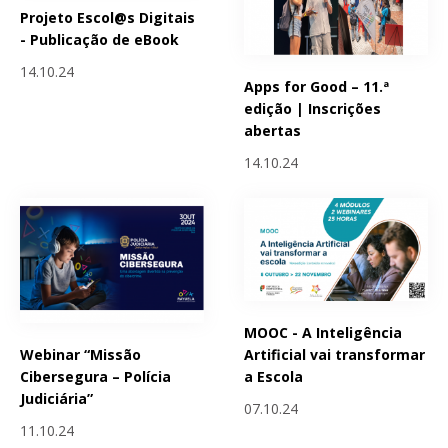
Projeto Escol@s Digitais
- Publicação de eBook
14.10.24
Apps for Good – 11.ª
edição | Inscrições
abertas
14.10.24
MOOC - A Inteligência
Webinar “Missão
Artificial vai transformar
Cibersegura – Polícia
a Escola
Judiciária”
07.10.24
11.10.24