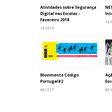
Atividades sobre Segurança
NET
Digital nas Escolas –
Int
Fevereiro 2018
12.
13.12.17
Movimento Código
Açã
Portugal#2
Esc
06.12.17
05.