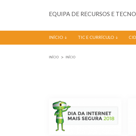
Passar para o conteúdo principal
EQUIPA DE RECURSOS E TECN
INÍCIO
TIC E CURRÍCULO
CI
INÍCIO
INÍCIO
Está aqui
Páginas