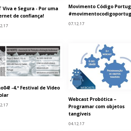
Movimento Código Portug
 Viva e Segura - Por uma
#movimentocodigoportug
ernet de confiança!
07.12.17
12.17
o04! -4.º Festival de Vídeo
olar
Webcast Probótica –
12.17
Programar com objetos
tangíveis
04.12.17