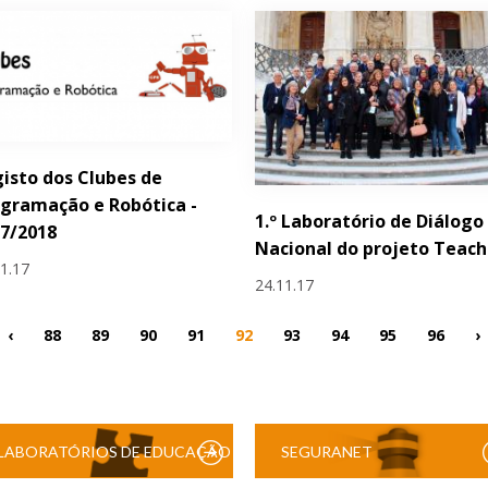
isto dos Clubes de
gramação e Robótica -
1.º Laboratório de Diálogo
7/2018
Nacional do projeto Teac
11.17
24.11.17
‹
88
89
90
91
92
93
94
95
96
›
LABORATÓRIOS DE EDUCAÇÃO
SEGURANET