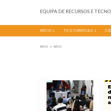
Passar para o conteúdo principal
EQUIPA DE RECURSOS E TECN
INÍCIO
TIC E CURRÍCULO
CI
INÍCIO
INÍCIO
Está aqui
Páginas