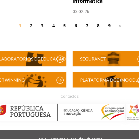
Informática
03.02.26
1
2
3
4
5
6
7
8
9
›
LABORATÓRIOS DE EDUCAÇÃO
SEGURANET
DIGITAL
ETWINNING
PLATAFORMA DGE (MOODLE
Contactos
DGE – Direção-Geral da Educação