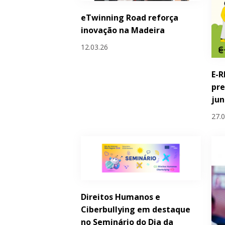
eTwinning Road reforça
inovação na Madeira
12.03.26
E-R
pre
ju
27.
Direitos Humanos e
Ciberbullying em destaque
no Seminário do Dia da