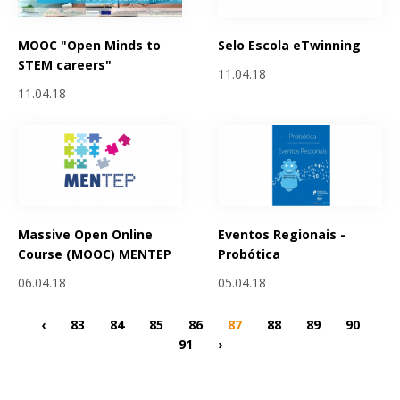
MOOC "Open Minds to
Selo Escola eTwinning
STEM careers"
11.04.18
11.04.18
Massive Open Online
Eventos Regionais -
Course (MOOC) MENTEP
Probótica
06.04.18
05.04.18
‹
83
84
85
86
87
88
89
90
91
›