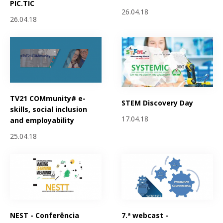
PIC.TIC
26.04.18
26.04.18
TV21 COMmunity# e-
STEM Discovery Day
skills, social inclusion
17.04.18
and employability
25.04.18
NEST - Conferência
7.ª webcast -