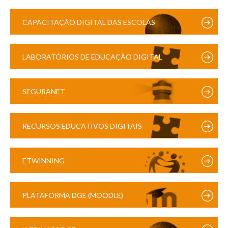
CAPACITAÇÃO DIGITAL DAS ESCOLAS
LABORATÓRIOS DE EDUCAÇÃO DIGITAL
SEGURANET
RECURSOS EDUCATIVOS DIGITAIS
ETWINNING
PLATAFORMA DGE (MOODLE)