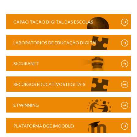
CAPACITAÇÃO DIGITAL DAS ESCOLAS
LABORATÓRIOS DE EDUCAÇÃO DIGITAL
SEGURANET
RECURSOS EDUCATIVOS DIGITAIS
ETWINNING
PLATAFORMA DGE (MOODLE)