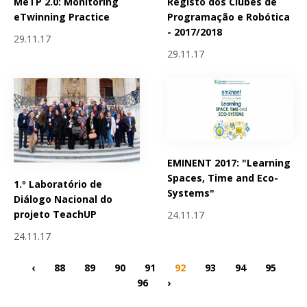
MeTP 2.0: Monitoring
Registo dos Clubes de
eTwinning Practice
Programação e Robótica
- 2017/2018
29.11.17
29.11.17
EMINENT 2017: "Learning
Spaces, Time and Eco-
1.º Laboratório de
Systems"
Diálogo Nacional do
projeto TeachUP
24.11.17
24.11.17
‹
88
89
90
91
92
93
94
95
96
›