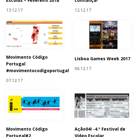
Escolas – Fevereiro 2018
confiança!
13.12.17
12.12.17
Movimento Código
Lisboa Games Week 2017
Portugal
06.12.17
#movimentocodigoportugal
07.12.17
Movimento Código
Ação04! -4.º Festival de
Portugal#2
Vídeo Escolar