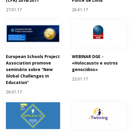
(CPR) 2016/2017
Ponte de Lima
27.01.17
26.01.17
European Schools Project
WEBINAR DGE -
Association promove
«Holocausto e outros
seminário sobre “New
genocídios»
Global Challenges in
23.01.17
Education”
26.01.17