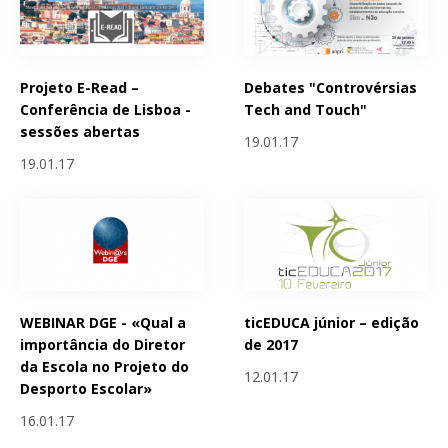
Projeto E-Read –
Debates "Controvérsias
Conferência de Lisboa -
Tech and Touch"
sessões abertas
19.01.17
19.01.17
WEBINAR DGE - «Qual a
ticEDUCA júnior – edição
importância do Diretor
de 2017
da Escola no Projeto do
12.01.17
Desporto Escolar»
16.01.17