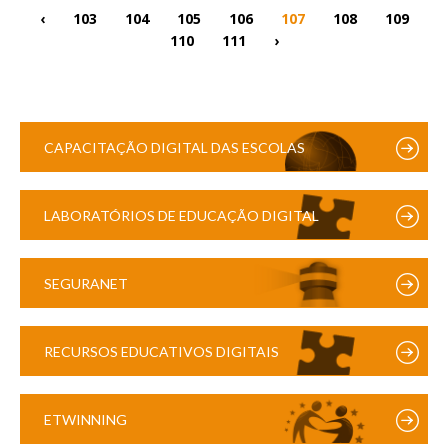
‹
103
104
105
106
107
108
109
110
111
›
CAPACITAÇÃO DIGITAL DAS ESCOLAS
LABORATÓRIOS DE EDUCAÇÃO DIGITAL
SEGURANET
RECURSOS EDUCATIVOS DIGITAIS
ETWINNING