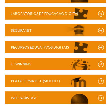
LABORATÓRIOS DE EDUCAÇÃO DIGITAL
SEGURANET
RECURSOS EDUCATIVOS DIGITAIS
ETWINNING
PLATAFORMA DGE (MOODLE)
WEBINARS DGE