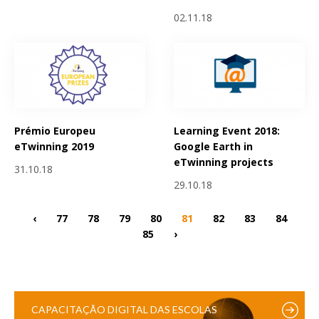
02.11.18
Prémio Europeu
Learning Event 2018:
eTwinning 2019
Google Earth in
eTwinning projects
31.10.18
29.10.18
‹
77
78
79
80
81
82
83
84
85
›
CAPACITAÇÃO DIGITAL DAS ESCOLAS