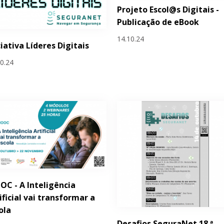
Projeto Escol@s Digitais -
Publicação de eBook
14.10.24
ciativa Líderes Digitais
10.24
C - A Inteligência
ificial vai transformar a
ola
Desafios SeguraNet 18.ª