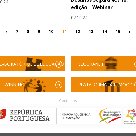
10.24
edição – Webinar
07.10.24
‹
7
8
9
10
11
12
13
14
15
›
LABORATÓRIOS DE EDUCAÇÃO
SEGURANET
DIGITAL
ETWINNING
PLATAFORMA DGE (MOODLE
Contactos