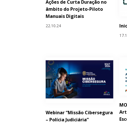
Ações de Curta Duração no
âmbito do Projeto-Piloto
Manuais Digitais
Ini
22.10.24
17.
MOO
Art
Webinar “Missão Cibersegura
Esc
– Polícia Judiciária”