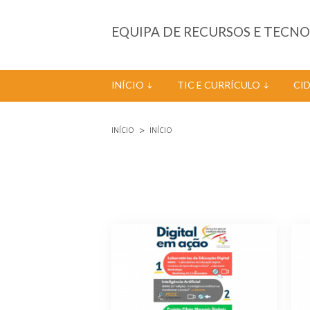
Passar para o conteúdo principal
EQUIPA DE RECURSOS E TECN
INÍCIO
TIC E CURRÍCULO
CI
INÍCIO
INÍCIO
Está aqui
Páginas