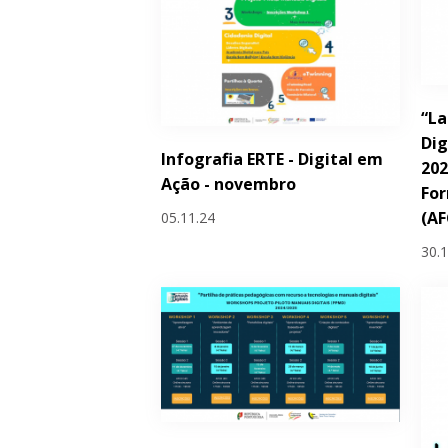
“La
Dig
Infografia ERTE - Digital em
202
Ação - novembro
Fo
(AF
05.11.24
30.