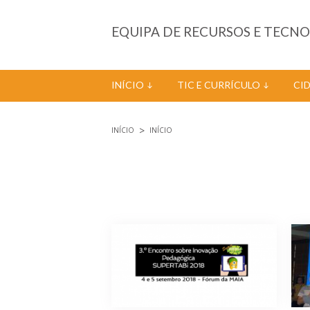
Passar para o conteúdo principal
EQUIPA DE RECURSOS E TECN
INÍCIO
TIC E CURRÍCULO
CI
INÍCIO
INÍCIO
Está aqui
Páginas