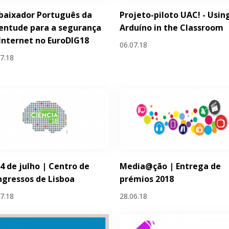
baixador Português da
Projeto-piloto UAC! - Usin
entude para a segurança
Arduíno in the Classroom
Internet no EuroDIG18
06.07.18
07.18
 4 de julho | Centro de
Media@ção | Entrega de
gressos de Lisboa
prémios 2018
07.18
28.06.18