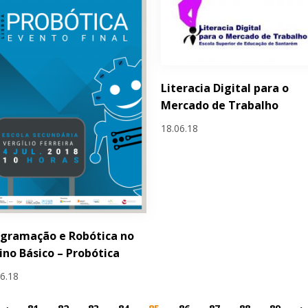
Literacia Digital para o
Mercado de Trabalho
18.06.18
gramação e Robótica no
ino Básico – Probótica
06.18
‹
81
82
83
84
85
86
87
88
89
›