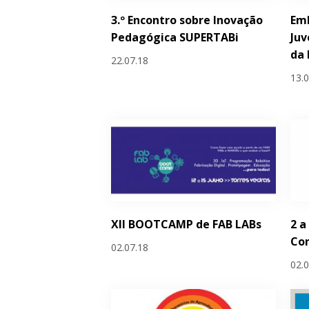
3.º Encontro sobre Inovação
Em
Pedagógica SUPERTABi
Juv
da 
22.07.18
13.
XII BOOTCAMP de FAB LABs
2 a
Con
02.07.18
02.