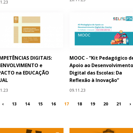
11.23
PETÊNCIAS DIGITAIS:
MOOC - “Kit Pedagógico d
SENVOLVIMENTO e
Apoio ao Desenvolviment
PACTO na EDUCAÇÃO
Digital das Escolas: Da
UAL
Reflexão à Inovação”
11.23
09.11.23
‹
13
14
15
16
17
18
19
20
21
›