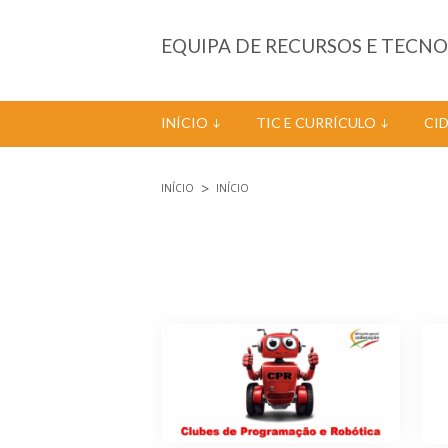
Passar para o conteúdo principal
EQUIPA DE RECURSOS E TECN
INÍCIO
TIC E CURRÍCULO
CI
INÍCIO
INÍCIO
Está aqui
Páginas