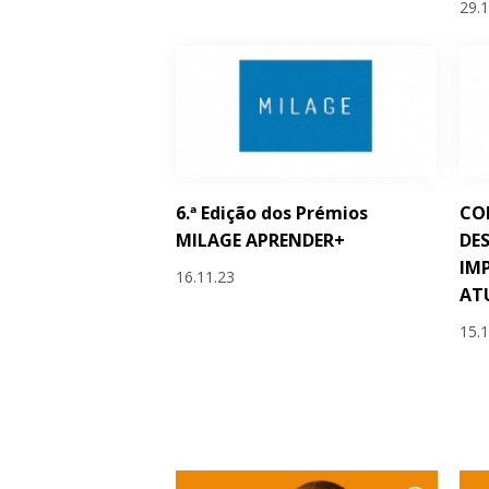
29.
6.ª Edição dos Prémios
COM
MILAGE APRENDER+
DE
IM
16.11.23
AT
15.