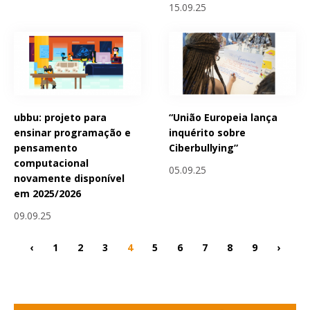
15.09.25
ubbu: projeto para
“União Europeia lança
ensinar programação e
inquérito sobre
pensamento
Ciberbullying”
computacional
05.09.25
novamente disponível
em 2025/2026
09.09.25
‹
1
2
3
4
5
6
7
8
9
›