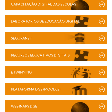
CAPACITAÇÃO DIGITAL DAS ESCOLAS
LABORATÓRIOS DE EDUCAÇÃO DIGITAL
SEGURANET
RECURSOS EDUCATIVOS DIGITAIS
ETWINNING
PLATAFORMA DGE (MOODLE)
WEBINARS DGE