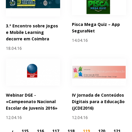
Pisca Mega Quiz – App
3.º Encontro sobre Jogos
SeguraNet
e Mobile Learning
decorre em Coimbra
14.04.16
18.04.16
Webinar DGE -
IV Jornada de Conteúdos
«Campeonato Nacional
Digitais para a Educação
Escolar de Juvenis 2016»
(jCDE2016)
12.04.16
12.04.16
‹
115
116
117
118
119
120
121