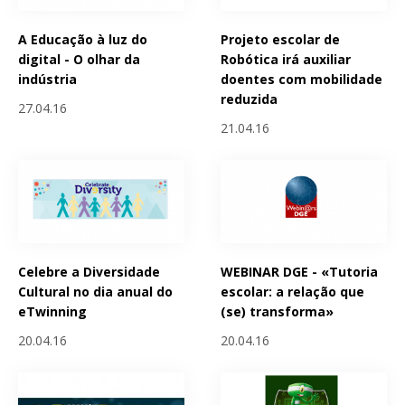
A Educação à luz do
Projeto escolar de
digital - O olhar da
Robótica irá auxiliar
indústria
doentes com mobilidade
reduzida
27.04.16
21.04.16
Celebre a Diversidade
WEBINAR DGE - «Tutoria
Cultural no dia anual do
escolar: a relação que
eTwinning
(se) transforma»
20.04.16
20.04.16