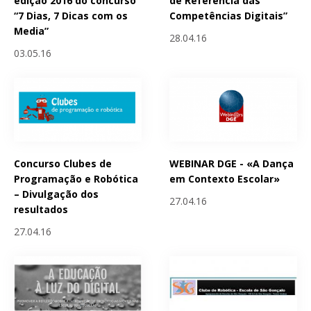
edição 2016 do concurso
de Referência das
“7 Dias, 7 Dicas com os
Competências Digitais”
Media”
28.04.16
03.05.16
Concurso Clubes de
WEBINAR DGE - «A Dança
Programação e Robótica
em Contexto Escolar»
– Divulgação dos
27.04.16
resultados
27.04.16