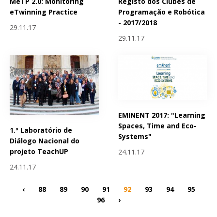
MeTP 2.0: Monitoring
Registo dos Clubes de
eTwinning Practice
Programação e Robótica
- 2017/2018
29.11.17
29.11.17
EMINENT 2017: "Learning
Spaces, Time and Eco-
1.º Laboratório de
Systems"
Diálogo Nacional do
projeto TeachUP
24.11.17
24.11.17
‹
88
89
90
91
92
93
94
95
96
›