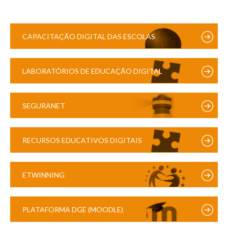
CAPACITAÇÃO DIGITAL DAS ESCOLAS
LABORATÓRIOS DE EDUCAÇÃO DIGITAL
SEGURANET
RECURSOS EDUCATIVOS DIGITAIS
ETWINNING
PLATAFORMA DGE (MOODLE)