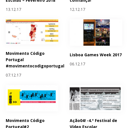
Escolas – Fevereiro 2018
confiança!
13.12.17
12.12.17
Movimento Código
Lisboa Games Week 2017
Portugal
06.12.17
#movimentocodigoportugal
07.12.17
Movimento Código
Ação04! -4.º Festival de
Portugal#2
Vídeo Escolar